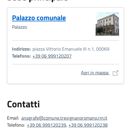
Palazzo comunale
Palazzo
Indirizzo:
piazza Vittorio Emanuele III n.1, 00069
Telefono:
+39 06 999120207
Palazzo co
Apri in mappa
Contatti
Email:
anagrafe@comune.trevignanoromano.rm.it
Telefono:
+39 06 999120239
,
+39 06 999120238