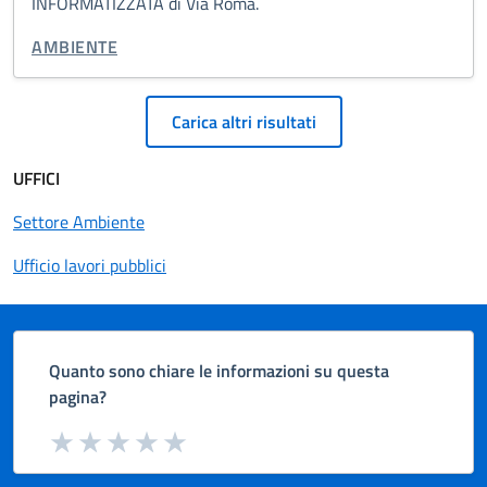
INFORMATIZZATA di Via Roma.
CATEGORIA CORRELATA:
AMBIENTE
Paginazione
Carica altri risultati
UFFICI
Settore Ambiente
Ufficio lavori pubblici
Quanto sono chiare le informazioni su questa
pagina?
Valuta da 1 a 5 stelle la pagina
Valuta 1 stelle su 5
Valuta 2 stelle su 5
Valuta 3 stelle su 5
Valuta 4 stelle su 5
Valuta 5 stelle su 5