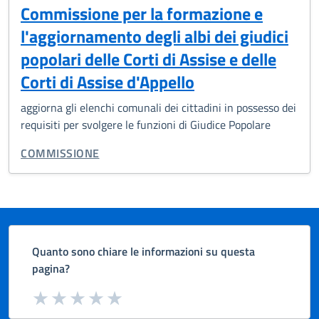
Commissione per la formazione e
l'aggiornamento degli albi dei giudici
popolari delle Corti di Assise e delle
Corti di Assise d'Appello
aggiorna gli elenchi comunali dei cittadini in possesso dei
requisiti per svolgere le funzioni di Giudice Popolare
CATEGORIA CORRELATA:
COMMISSIONE
Quanto sono chiare le informazioni su questa
pagina?
Valuta da 1 a 5 stelle la pagina
Valuta 1 stelle su 5
Valuta 2 stelle su 5
Valuta 3 stelle su 5
Valuta 4 stelle su 5
Valuta 5 stelle su 5