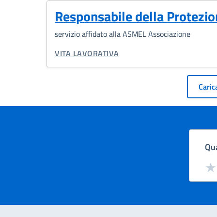
Responsabile della Protezio
servizio affidato alla ASMEL Associazione
CATEGORIA CORRELATA:
VITA LAVORATIVA
Pagin
Carica
Qua
Valut
Val