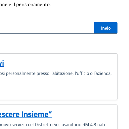
ione e il pensionamento.
i
Invio
vi
i personalmente presso l’abitazione, l'ufficio o l’azienda,
rescere Insieme”
 nuovo servizio del Distretto Sociosanitario RM 4.3 nato