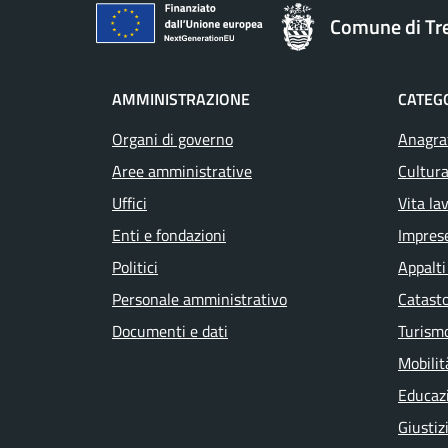
Comune di T
AMMINISTRAZIONE
CATEGO
Organi di governo
Anagraf
Aree amministrative
Cultura
Uffici
Vita la
Enti e fondazioni
Impres
Politici
Appalti
Personale amministrativo
Catasto
Documenti e dati
Turism
Mobilit
Educaz
Giustiz