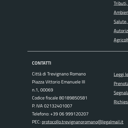
Tributi
Ambien
Salute,
Autoriz
Agricol
CONTATTI
Città di Trevignano Romano
Leggi l
Piazza Vittorio Emanuele III
Prenot
n.1, 00069
Segnala
Codice fiscale 80189850581
Richies
P. IVA 02132401007
Telefono: +39 06 999120207
PEC:
protocollo.trevignanoromano@legalmail.it