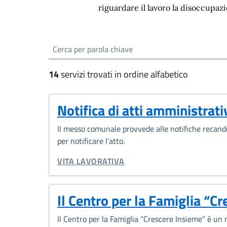
riguardare il lavoro la disoccupaz
Esplora tutti i serviz
cerca
14
servizi trovati in ordine alfabetico
Notifica di atti amministrati
Il messo comunale provvede alle notifiche recandos
per notificare l’atto.
CATEGORIA CORRELATA:
VITA LAVORATIVA
Il Centro per la Famiglia “C
Il Centro per la Famiglia “Crescere Insieme” è un