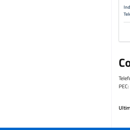
Ind
Tel
Co
Telef
PEC:
Ulti