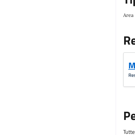
Area
Re
M
Res
P
Tutte