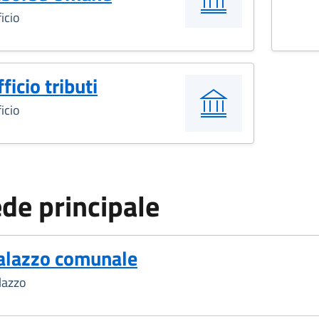
icio
ficio tributi
icio
de principale
alazzo comunale
lazzo