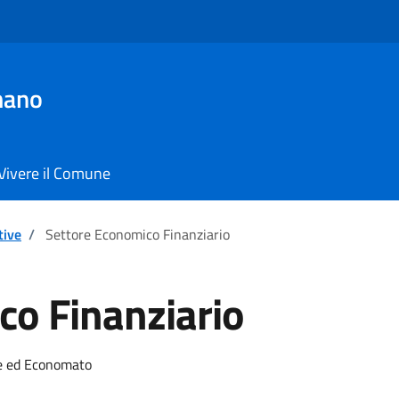
mano
Vivere il Comune
tive
/
Settore Economico Finanziario
co Finanziario
e ed Economato