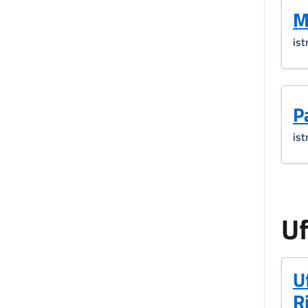
M
ist
P
ist
Uf
U
R