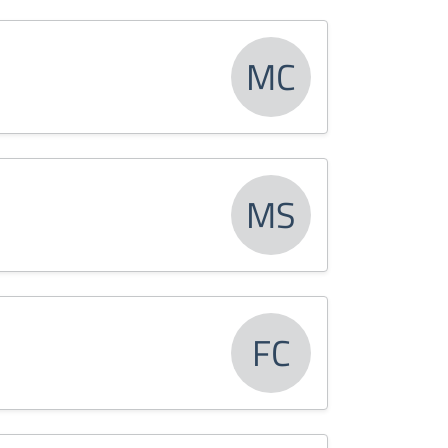
MC
MS
FC