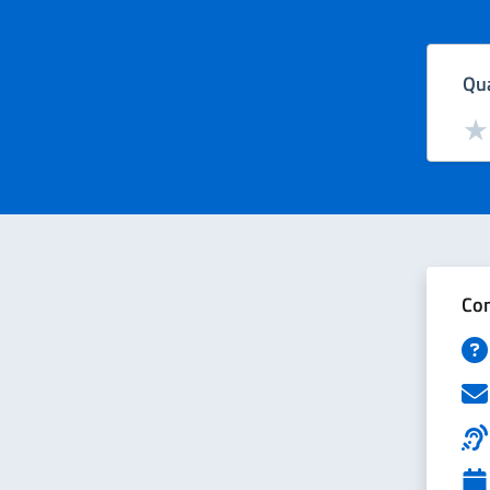
Qua
Valut
Val
Con