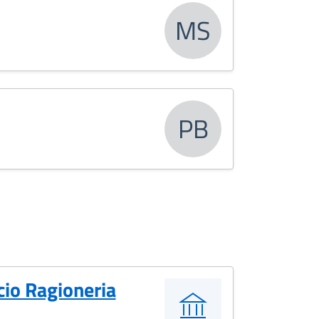
MS
PB
cio Ragioneria