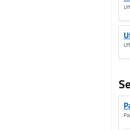
Uff
Uf
Uff
Se
P
Pa