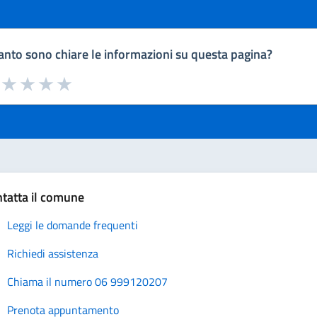
nto sono chiare le informazioni su questa pagina?
a da 1 a 5 stelle la pagina
uta 1 stelle su 5
Valuta 2 stelle su 5
Valuta 3 stelle su 5
Valuta 4 stelle su 5
Valuta 5 stelle su 5
tatta il comune
Leggi le domande frequenti
Richiedi assistenza
Chiama il numero 06 999120207
Prenota appuntamento