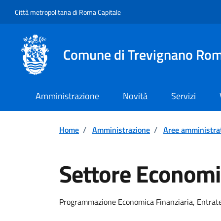
Vai ai contenuti
Vai al footer
Città metropolitana di Roma Capitale
Comune di Trevignano Ro
Amministrazione
Novità
Servizi
Home
/
Amministrazione
/
Aree amministra
Settore Economi
Programmazione Economica Finanziaria, Entrat