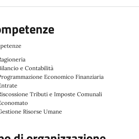
ompetenze
petenze
Ragioneria
Bilancio e Contabilità
Programmazione Economico Finanziaria
Entrate
Riscossione Tributi e Imposte Comunali
Economato
Gestione Risorse Umane
po di organizzazione