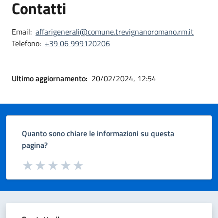
Contatti
Email:
affarigenerali@comune.trevignanoromano.rm.it
Telefono:
+39 06 999120206
Ultimo aggiornamento:
20/02/2024, 12:54
Quanto sono chiare le informazioni su questa
pagina?
Valuta da 1 a 5 stelle la pagina
Valuta 1 stelle su 5
Valuta 2 stelle su 5
Valuta 3 stelle su 5
Valuta 4 stelle su 5
Valuta 5 stelle su 5