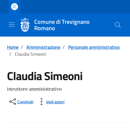
Vai ai contenuti
Vai al footer
Comune di Trevignano
Romano
Home
/
Amministrazione
/
Personale amministrativo
/
Claudia Simeoni
Claudia Simeoni
istruttore amministrativo
Condividi
Vedi azioni