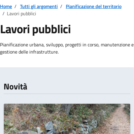
Home
/
Tutti gli argomenti
/
Pianificazione del territorio
/
Lavori pubblici
Lavori pubblici
Dettagli della notizia
Pianificazione urbana, sviluppo, progetti in corso, manutenzione e
gestione delle infrastrutture.
Novità