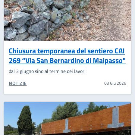
Chiusura temporanea del sentiero CAI
269 “Via San Bernardino di Malpasso"
dal 3 giugno sino al termine dei lavori
CATEGORIA CORRELATA:
NOTIZIE
03 Giu 2026