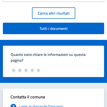
Paginazione
Carica altri risultati
Tutti i documenti
Quanto sono chiare le informazioni su questa
pagina?
Valuta da 1 a 5 stelle la pagina
Valuta 1 stelle su 5
Valuta 2 stelle su 5
Valuta 3 stelle su 5
Valuta 4 stelle su 5
Valuta 5 stelle su 5
Contatta il comune
Leggi le domande frequenti