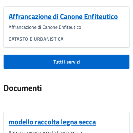
Affrancazione di Canone Enfiteutico
Affrancazione di Canone Enfiteutico
CATEGORIA CORRELATA:
CATASTO E URBANISTICA
Tutti i servizi
Documenti
modello raccolta legna secca
Autorizzazione raccolta Legna Secca