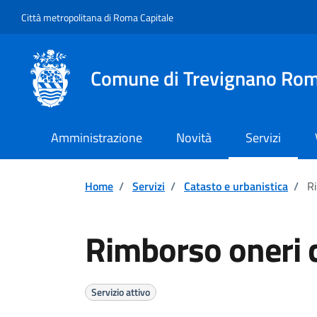
Vai ai contenuti
Vai al footer
Città metropolitana di Roma Capitale
Comune di Trevignano Ro
Amministrazione
Novità
Servizi
Home
/
Servizi
/
Catasto e urbanistica
/
R
Rimborso oneri 
Servizio attivo