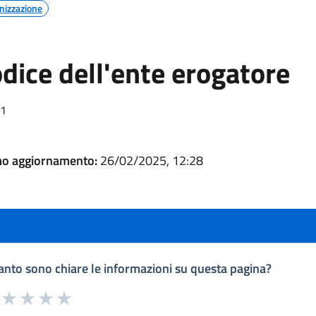
nizzazione
dice dell'ente erogatore
01
mo aggiornamento:
26/02/2025, 12:28
nto sono chiare le informazioni su questa pagina?
a da 1 a 5 stelle la pagina
uta 1 stelle su 5
Valuta 2 stelle su 5
Valuta 3 stelle su 5
Valuta 4 stelle su 5
Valuta 5 stelle su 5