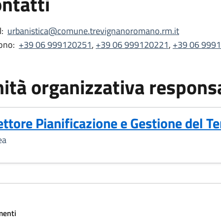
ntatti
:
urbanistica@comune.trevignanoromano.rm.it
ono:
+39 06 999120251
,
+39 06 999120221
,
+39 06 999
ità organizzativa respons
ettore Pianificazione e Gestione del Te
ea
menti