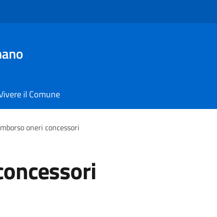
mano
Vivere il Comune
imborso oneri concessori
concessori