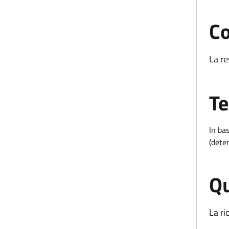
Co
La re
Te
In bas
(dete
Qu
La ri