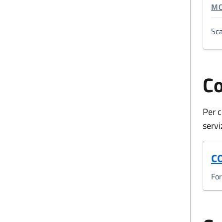
CA
MO
Sca
Co
Per c
servi
(
c
Fo