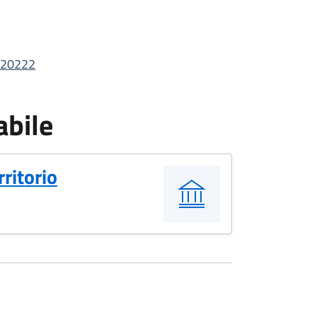
120222
abile
rritorio