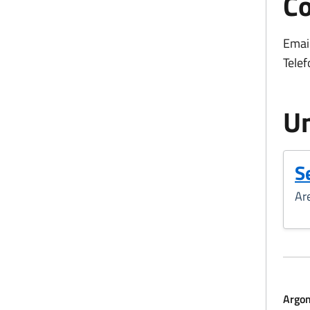
Co
Email
Telef
Un
S
Ar
Argo