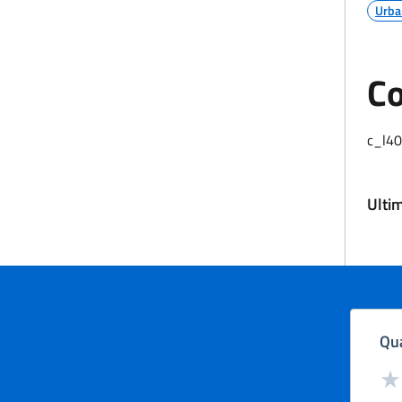
Urba
Co
c_l4
Ulti
Qua
Valut
Val