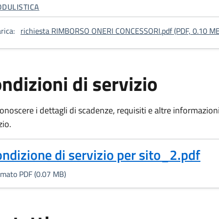
TEGORIA CORRELATA:
DULISTICA
rica:
richiesta RIMBORSO ONERI CONCESSORI.pdf (PDF, 0.10 MB
ndizioni di servizio
onoscere i dettagli di scadenze, requisiti e altre informazioni 
zio.
Formato PDF, 0.07 MB)
ondizione di servizio per sito_2.pdf
rmato PDF (0.07 MB)