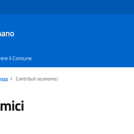
mano
vere il Comune
enza
/
Contributi economici
mici