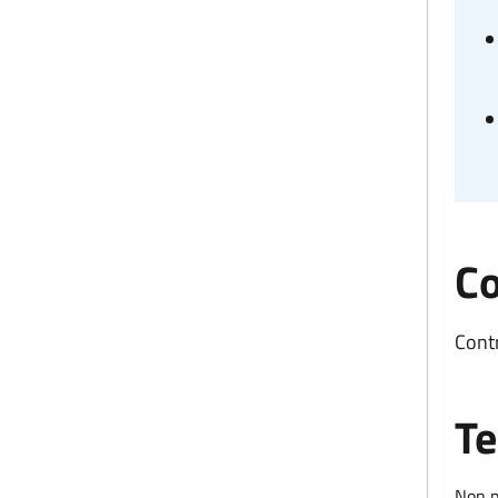
Co
Contr
Te
Non p