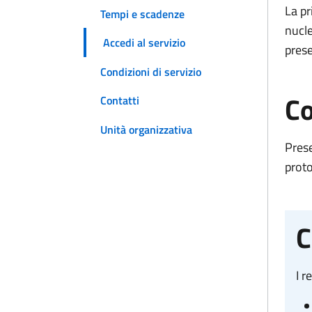
La pr
Tempi e scadenze
nucle
Accedi al servizio
pres
Condizioni di servizio
Co
Contatti
Unità organizzativa
Prese
prot
C
I r