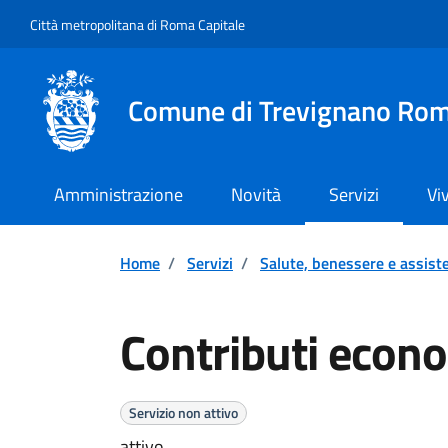
Vai ai contenuti
Vai al footer
Città metropolitana di Roma Capitale
Comune di Trevignano Ro
Amministrazione
Novità
Servizi
Vi
Home
/
Servizi
/
Salute, benessere e assist
Contributi econo
Servizio non attivo
attivo