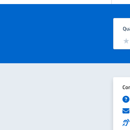
Qua
Valut
Val
Con