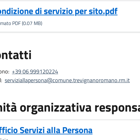
Formato PDF, 0.07 MB)
ondizione di servizio per sito.pdf
rmato PDF (0.07 MB)
ntatti
ono:
+39 06 999120224
:
serviziallapersona@comune.trevignanoromano.rm.it
ità organizzativa respons
fficio Servizi alla Persona