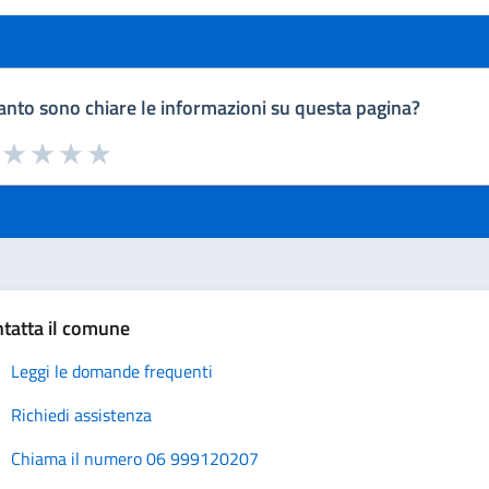
nto sono chiare le informazioni su questa pagina?
a da 1 a 5 stelle la pagina
uta 1 stelle su 5
Valuta 2 stelle su 5
Valuta 3 stelle su 5
Valuta 4 stelle su 5
Valuta 5 stelle su 5
tatta il comune
Leggi le domande frequenti
Richiedi assistenza
Chiama il numero 06 999120207