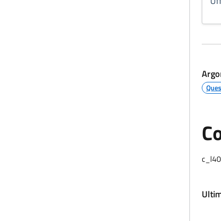
Uff
Argo
Quest
Co
c_l4
Ulti