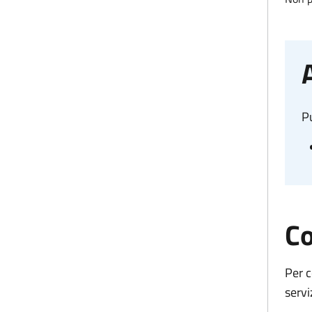
Pu
Co
Per c
servi