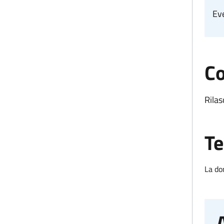
Eve
Co
Rilas
Te
La do