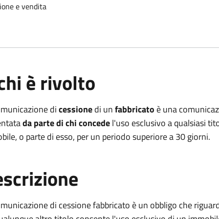
ione e vendita
chi è rivolto
omunicazione di
cessione
di un
fabbricato
è una comunicazi
entata
da parte di chi concede
l'uso esclusivo a qualsiasi tito
ile, o parte di esso, per un periodo superiore a 30 giorni.
scrizione
municazione di cessione fabbricato è un obbligo che riguar
ualunque altro titolo consente l'uso esclusivo di un immobile