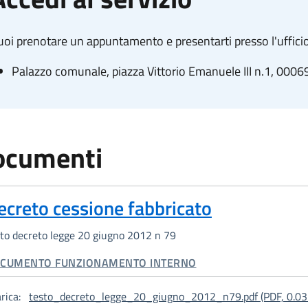
oi prenotare un appuntamento e presentarti presso l'ufficio
Palazzo comunale, piazza Vittorio Emanuele III n.1, 0006
ocumenti
ecreto cessione fabbricato
to decreto legge 20 giugno 2012 n 79
TEGORIA CORRELATA:
CUMENTO FUNZIONAMENTO INTERNO
rica:
testo_decreto_legge_20_giugno_2012_n79.pdf (PDF, 0.03