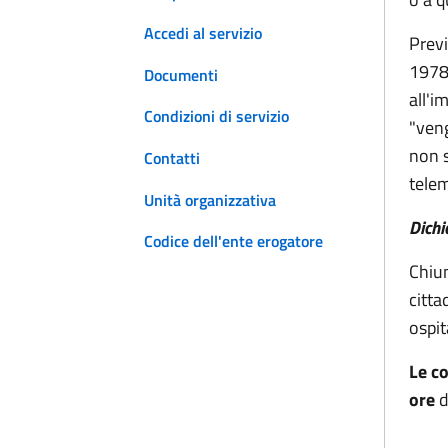
Accedi al servizio
Previ
1978,
Documenti
all'i
Condizioni di servizio
"veng
non s
Contatti
telem
Unità organizzativa
Dichi
Codice dell'ente erogatore
Chiun
citta
ospit
Le co
ore
d