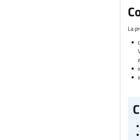
Co
La pr
C