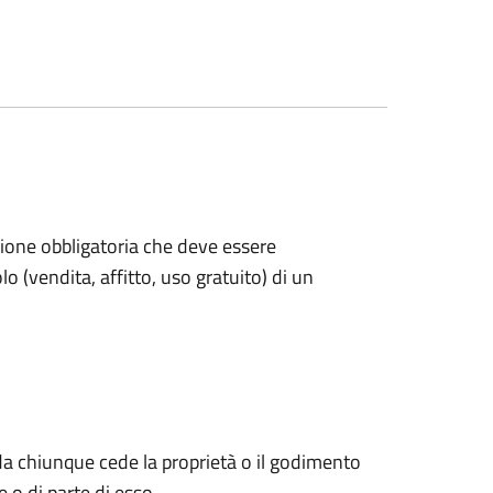
one obbligatoria che deve essere
lo (vendita, affitto, uso gratuito) di un
da chiunque cede la proprietà o il godimento
 o di parte di esso.