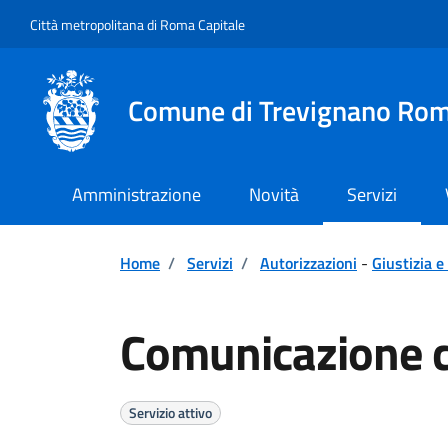
Vai ai contenuti
Vai al footer
Città metropolitana di Roma Capitale
Comune di Trevignano Ro
Amministrazione
Novità
Servizi
Home
/
Servizi
/
Autorizzazioni
-
Giustizia e
Comunicazione c
Servizio attivo