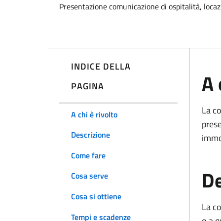
Presentazione comunicazione di ospitalità, locaz
INDICE DELLA
A 
PAGINA
La c
A chi è rivolto
pres
Descrizione
immob
Come fare
De
Cosa serve
Cosa si ottiene
La co
Tempi e scadenze
o a q