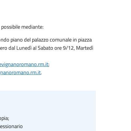
 possibile mediante:
condo piano del palazzo comunale in piazza
ovvero dal Lunedì al Sabato ore 9/12, Martedì
revignanoromano.rm.it
;
gnanoromano.rm.it
.
opia;
cessionario