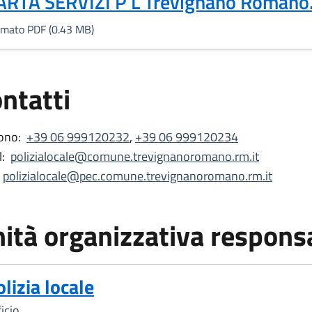
Formato PDF, 0.43 MB)
ARTA SERVIZI P L Trevignano Romano
rmato PDF (0.43 MB)
ntatti
ono:
+39 06 999120232
,
+39 06 999120234
:
polizialocale@comune.trevignanoromano.rm.it
polizialocale@pec.comune.trevignanoromano.rm.it
ità organizzativa respons
olizia locale
icio