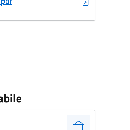
.pdf
abile