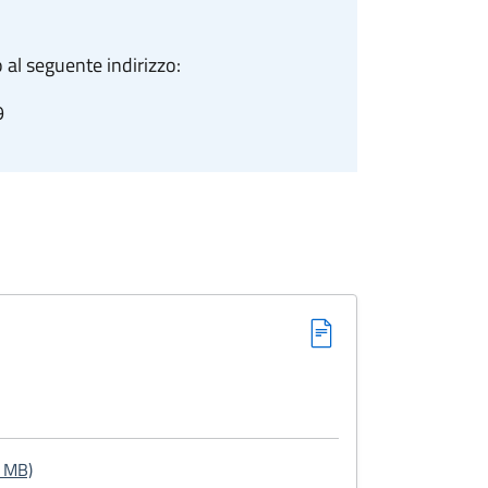
 al seguente indirizzo:
9
: Decreto cessione fabbricato
 MB)