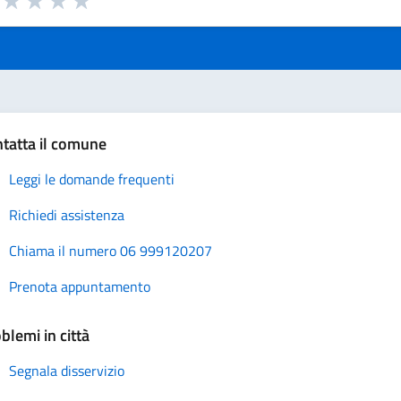
uta 1 stelle su 5
Valuta 2 stelle su 5
Valuta 3 stelle su 5
Valuta 4 stelle su 5
Valuta 5 stelle su 5
tatta il comune
Leggi le domande frequenti
Richiedi assistenza
Chiama il numero 06 999120207
Prenota appuntamento
blemi in città
Segnala disservizio