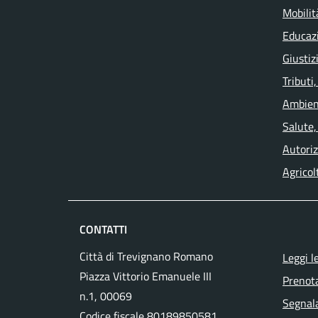
Mobilit
Educaz
Giustiz
Tributi
Ambien
Salute,
Autoriz
Agricol
CONTATTI
Città di Trevignano Romano
Leggi l
Piazza Vittorio Emanuele III
Prenot
n.1, 00069
Segnala
Codice fiscale 80189850581