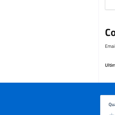
Co
Email
Ulti
Qua
Valut