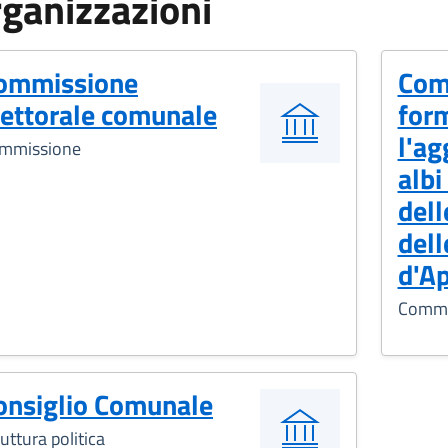
ganizzazioni
ommissione
Com
lettorale comunale
for
l'ag
mmissione
albi
dell
dell
d'Ap
Commi
onsiglio Comunale
uttura politica