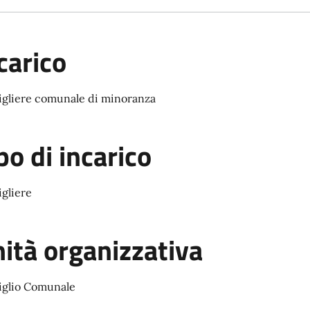
carico
igliere comunale di minoranza
po di incarico
gliere
ità organizzativa
iglio Comunale