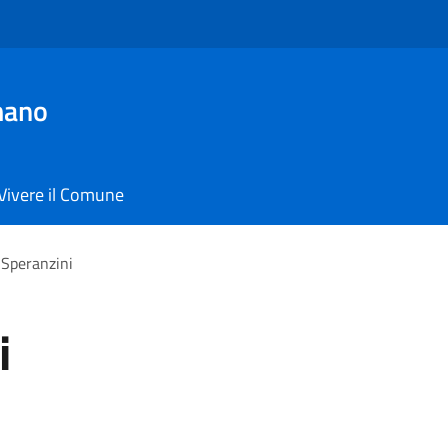
mano
Vivere il Comune
 Speranzini
i