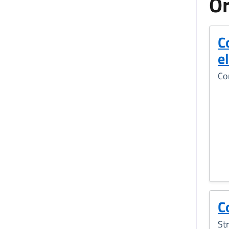
Or
C
e
Co
C
Str