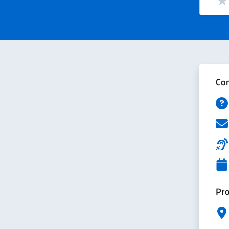
Val
Con
Pro