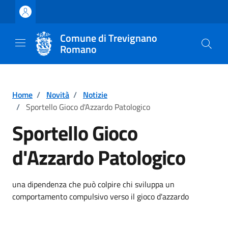
Vai ai contenuti
Vai al footer
Comune di Trevignano
Romano
Home
/
Novità
/
Notizie
/
Sportello Gioco d'Azzardo Patologico
Sportello Gioco
d'Azzardo Patologico
Dettagli della notizia
una dipendenza che può colpire chi sviluppa un
comportamento compulsivo verso il gioco d'azzardo