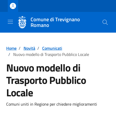
Vai ai contenuti
Vai al footer
Comune di Trevignano
Romano
Home
/
Novità
/
Comunicati
/
Nuovo modello di Trasporto Pubblico Locale
Nuovo modello di
Trasporto Pubblico
Locale
Dettagli della notizia
Comuni uniti in Regione per chiedere miglioramenti