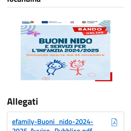
bonus nido.jpg
Allegati
(Formato PDF, 1.29 MB)
efamily-Buoni_nido-2024-
2025-Avviso_Pubblico.pdf