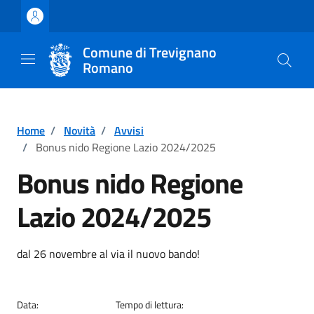
Vai ai contenuti
Vai al footer
Comune di Trevignano
Romano
Home
/
Novità
/
Avvisi
/
Bonus nido Regione Lazio 2024/2025
Bonus nido Regione
Lazio 2024/2025
Dettagli della notizia
dal 26 novembre al via il nuovo bando!
Data:
Tempo di lettura: