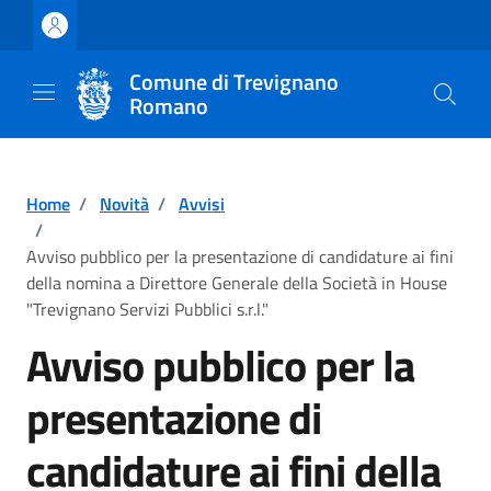
Vai ai contenuti
Vai al footer
Comune di Trevignano
Romano
Home
/
Novità
/
Avvisi
/
Avviso pubblico per la presentazione di candidature ai fini
della nomina a Direttore Generale della Società in House
"Trevignano Servizi Pubblici s.r.l."
Avviso pubblico per la
presentazione di
candidature ai fini della