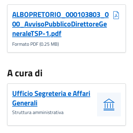
(Formato PDF, 0.25 MB)
ALBOPRETORIO_000103803_0
00_AvvisoPubblicoDirettoreGe
neraleTSP-1.pdf
Formato PDF (0.25 MB)
A cura di
Ufficio Segreteria e Affari
Generali
Struttura amministrativa