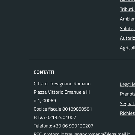
Tributi
Ambien
Salute,
Autoriz
Agricol
CONTATTI
Città di Trevignano Romano
Leggi l
Piazza Vittorio Emanuele III
Prenot
n.1, 00069
Segnala
Codice fiscale 80189850581
Richies
P. IVA 02132401007
Telefono: +39 06 999120207
PEC:
protocollo.trevignanoromano@legalmail.it