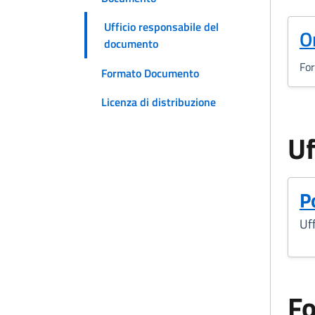
Ufficio responsabile del
(
O
documento
Fo
Formato Documento
Licenza di distribuzione
Uf
P
Uff
F