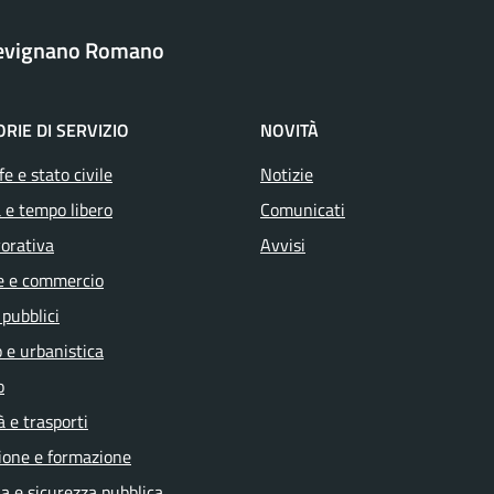
revignano Romano
RIE DI SERVIZIO
NOVITÀ
e e stato civile
Notizie
 e tempo libero
Comunicati
vorativa
Avvisi
e e commercio
 pubblici
 e urbanistica
o
à e trasporti
ione e formazione
ia e sicurezza pubblica