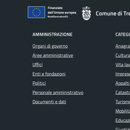
Comune di T
AMMINISTRAZIONE
CATEGO
Organi di governo
Anagraf
Aree amministrative
Cultura
Uffici
Vita la
Enti e fondazioni
Impres
Politici
Appalti
Personale amministrativo
Catasto
Documenti e dati
Turism
Mobilit
Educaz
Giustiz