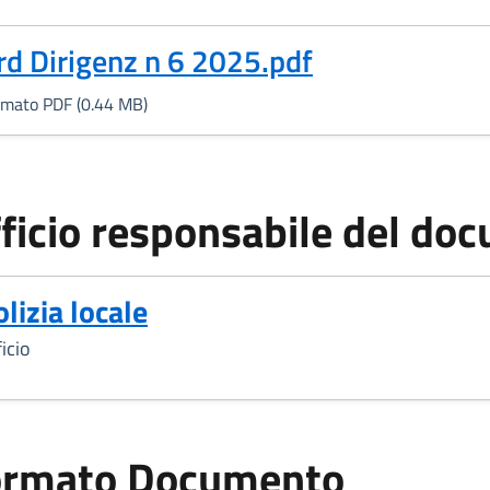
Formato PDF, 0.44 MB)
rd Dirigenz n 6 2025.pdf
rmato PDF (0.44 MB)
ficio responsabile del do
olizia locale
icio
ormato Documento