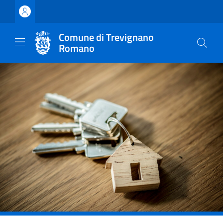
Vai ai contenuti
Vai al footer
Comune di Trevignano
Romano