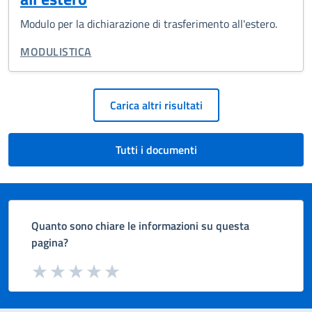
Modulo per la dichiarazione di trasferimento all'estero.
TIPO DI DOCUMENTO:
MODULISTICA
Paginazione
Carica altri risultati
Tutti i documenti
Quanto sono chiare le informazioni su questa
pagina?
Valuta da 1 a 5 stelle la pagina
Valuta 1 stelle su 5
Valuta 2 stelle su 5
Valuta 3 stelle su 5
Valuta 4 stelle su 5
Valuta 5 stelle su 5