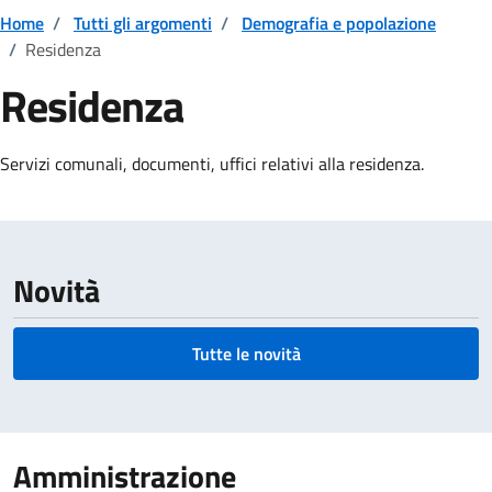
Home
/
Tutti gli argomenti
/
Demografia e popolazione
/
Residenza
Residenza
Dettagli della notizia
Servizi comunali, documenti, uffici relativi alla residenza.
Novità
Tutte le novità
Amministrazione