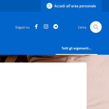
Accedi all'area personale
Facebook
Instagram
Telegram
Seguici su
Cerca
Tutti gli argomenti...