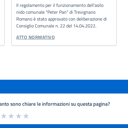
Il regolamento per il funzionamento dell'asilo
nido comunale "Peter Pan" di Trevignano
Romano è stato approvato con deliberazione di
Consiglio Comunale n. 22 del 14.04.2022.
TIPO DI DOCUMENTO:
ATTO NORMATIVO
nto sono chiare le informazioni su questa pagina?
a da 1 a 5 stelle la pagina
uta 1 stelle su 5
Valuta 2 stelle su 5
Valuta 3 stelle su 5
Valuta 4 stelle su 5
Valuta 5 stelle su 5