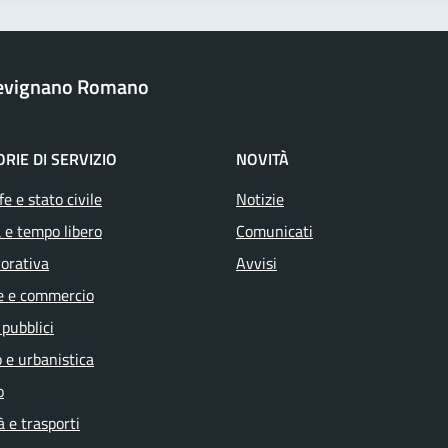
revignano Romano
RIE DI SERVIZIO
NOVITÀ
e e stato civile
Notizie
 e tempo libero
Comunicati
vorativa
Avvisi
e e commercio
 pubblici
 e urbanistica
o
à e trasporti