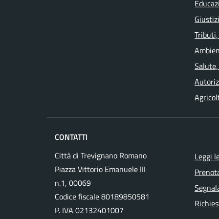
Educaz
Giustiz
Tributi
Ambien
Salute,
Autoriz
Agricol
CONTATTI
Città di Trevignano Romano
Leggi l
Piazza Vittorio Emanuele III
Prenot
n.1, 00069
Segnala
Codice fiscale 80189850581
Richies
P. IVA 02132401007