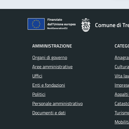
Comune di T
AMMINISTRAZIONE
CATEGO
Organi di governo
Anagraf
Aree amministrative
Cultura
Uffici
Vita la
Enti e fondazioni
Impres
Politici
Appalti
Personale amministrativo
Catasto
Documenti e dati
Turism
Mobilit