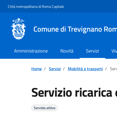
Vai ai contenuti
Vai al footer
Città metropolitana di Roma Capitale
Comune di Trevignano Ro
Amministrazione
Novità
Servizi
Vi
Home
/
Servizi
/
Mobilità e trasporti
/
Serv
Servizio ricarica 
Servizio attivo