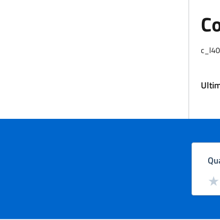
Co
c_l4
Ulti
Qua
Valut
Val