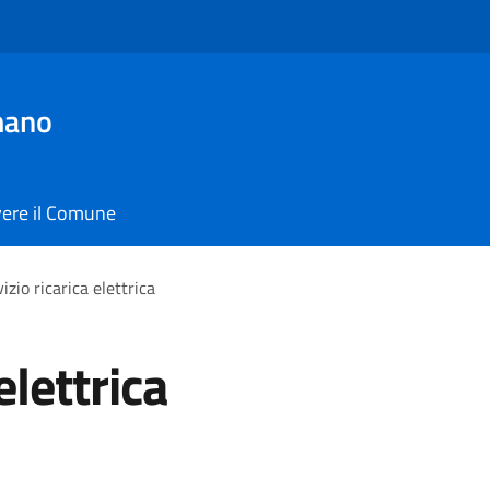
mano
vere il Comune
izio ricarica elettrica
elettrica