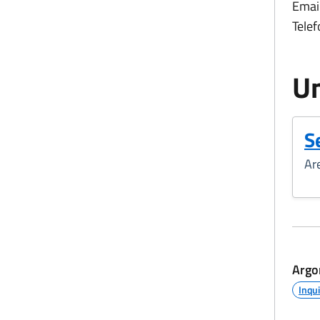
Email
Telef
Un
S
Ar
Argo
Inqu