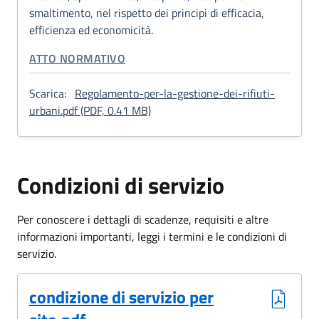
smaltimento, nel rispetto dei principi di efficacia,
efficienza ed economicità.
CATEGORIA CORRELATA:
ATTO NORMATIVO
Scarica:
Regolamento-per-la-gestione-dei-rifiuti-
: Regolamento per la gestione dei ri
urbani.pdf (PDF, 0.41 MB)
Condizioni di servizio
Per conoscere i dettagli di scadenze, requisiti e altre
informazioni importanti, leggi i termini e le condizioni di
servizio.
(Formato PDF, 0.07 MB)
condizione di servizio per