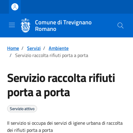
Vai ai contenuti
Vai al footer
Comune di Trevignano
Romano
Home
/
Servizi
/
Ambiente
/
Servizio raccolta rifiuti porta a porta
Servizio raccolta rifiuti
porta a porta
Servizio attivo
Il servizio si occupa dei servizi di igiene urbana di raccolta
dei rifiuti porta a porta