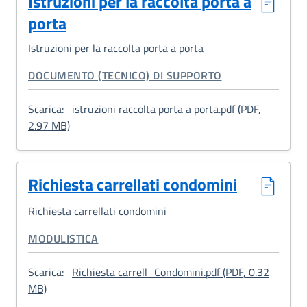
Istruzioni per la raccolta porta a
porta
Istruzioni per la raccolta porta a porta
CATEGORIA CORRELATA:
DOCUMENTO (TECNICO) DI SUPPORTO
Scarica:
istruzioni raccolta porta a porta.pdf (PDF,
: Istruzioni per la raccolta porta a porta
2.97 MB)
Richiesta carrellati condomini
Richiesta carrellati condomini
CATEGORIA CORRELATA:
MODULISTICA
Scarica:
Richiesta carrell_Condomini.pdf (PDF, 0.32
: Richiesta carrellati condomini
MB)