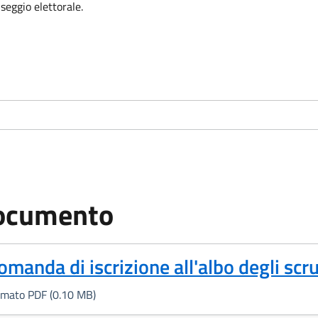
 seggio elettorale.
ocumento
Formato PDF, 0.10 MB)
omanda di iscrizione all'albo degli scru
rmato PDF (0.10 MB)