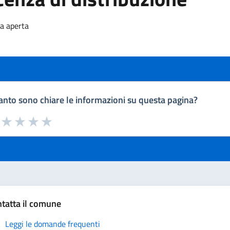
za aperta
nto sono chiare le informazioni su questa pagina?
a da 1 a 5 stelle la pagina
uta 1 stelle su 5
Valuta 2 stelle su 5
Valuta 3 stelle su 5
Valuta 4 stelle su 5
Valuta 5 stelle su 5
tatta il comune
Leggi le domande frequenti