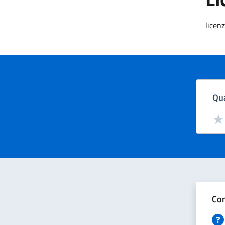
licen
Qua
Valut
Val
Con