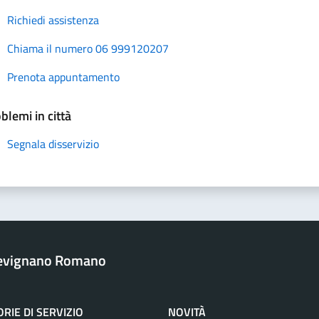
Richiedi assistenza
Chiama il numero 06 999120207
Prenota appuntamento
blemi in città
Segnala disservizio
revignano Romano
RIE DI SERVIZIO
NOVITÀ