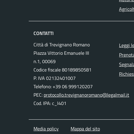
Agricol
CONTATTI
Città di Trevignano Romano
Leggi l
Piazza Vittorio Emanuele III
Prenot
n.1, 00069
Segnala
Codice fiscale 80189850581
Richies
P. IVA 02132401007
Telefono: +39 06 999120207
PEC:
protocollo.trevignanoromano@legalmail.it
Cod. IPA: c_l401
Media policy
Mappa del sito