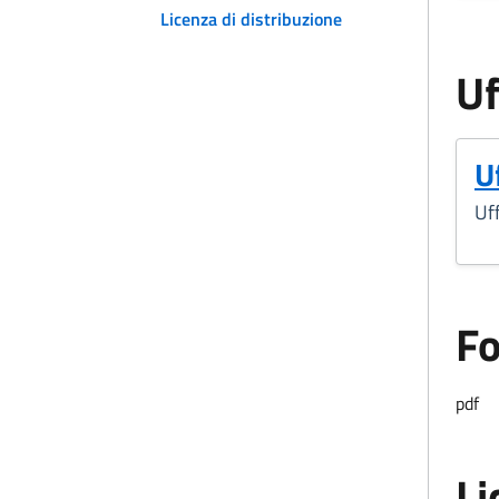
Licenza di distribuzione
Uf
U
Uff
F
Form
pdf
Li