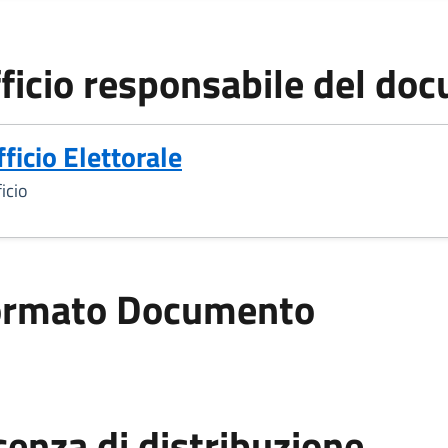
ficio responsabile del do
fficio Elettorale
icio
ormato Documento
ato Documento
cenza di distribuzione