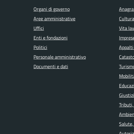
Organi di governo
Anagraf
Aree amministrative
Cultura
Uffici
Vita la
Enti e fondazioni
Impres
Politici
Appalti
Personale amministrativo
Catasto
Documenti e dati
Turism
Mobilit
Educaz
Giustiz
Tributi
Ambien
Salute,
Autoriz