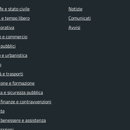
e e stato civile
Notizie
 e tempo libero
Comunicati
vorativa
Avvisi
e e commercio
 pubblici
 e urbanistica
o
à e trasporti
ione e formazione
ia e sicurezza pubblica
, finanze e contravvenzioni
te
 benessere e assistenza
zazioni